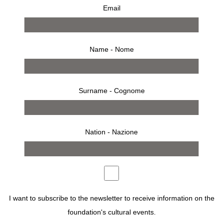
Email
KRIS RUHS RUGS
Name - Nome
Surname - Cognome
Description
Design : Kris Ruhs
Nation - Nazione
Handmade
For other information contact
shop@fondazionesozzani.org
I want to subscribe to the newsletter to receive information on the
foundation's cultural events.