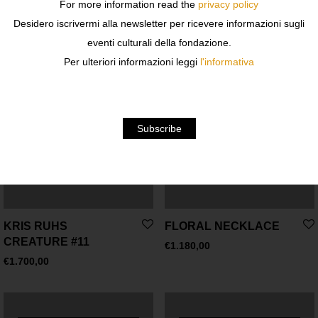
Related products
For more information read the
privacy policy
Desidero iscrivermi alla newsletter per ricevere informazioni sugli
eventi culturali della fondazione.
Per ulteriori informazioni leggi
l'informativa
KRIS RUHS
FLORAL NECKLACE
CREATURE #11
€
1.180,00
€
1.700,00