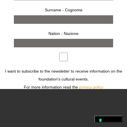
Surname - Cognome
FOLLOW US
PRESS
TERMS
PRIVACY
LEGAL
Nation - Nazione
FOLLOW US
I want to subscribe to the newsletter to receive information on the
foundation's cultural events.
For more information read the
privacy policy
Desidero iscrivermi alla newsletter per ricevere informazioni sugli
eventi culturali della fondazione.
Per ulteriori informazioni leggi
l'informativa