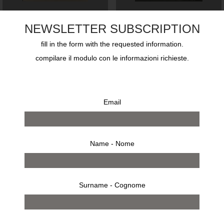
FOTOGRAFIA
GALLERIA CARLA
NEWSLETTER SUBSCRIPTION
FUTURISTA
SOZZANI 1990-2012
fill in the form with the requested information.
€
80,00
€
90,00
compilare il modulo con le informazioni richieste.
Email
Name - Nome
Una donna
Walter Albini
Surname - Cognome
€
450,00
€
400,00