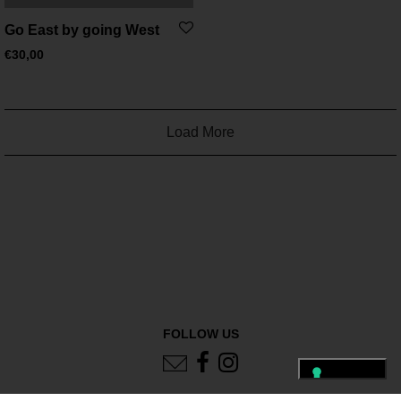
Go East by going West
€
30,00
Load More
FOLLOW US
PRESS
TERMS
PRIVACY
LEGAL