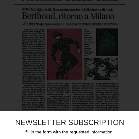
NEWSLETTER SUBSCRIPTION
FRANÇOIS BERTHOUD
fill in the form with the requested information.