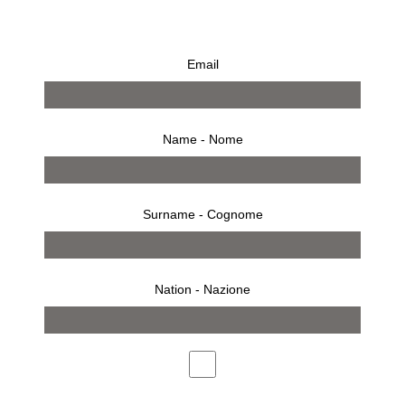
KRIS RUHS CERAMICS
Email
€
7.500,00
Name - Nome
Ceramic vase
Surname - Cognome
Nation - Nazione
BUY
Description
Unique piece