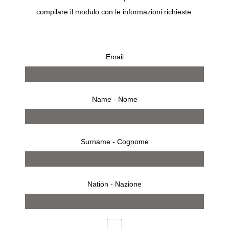
compilare il modulo con le informazioni richieste.
TOTAL ETHICS FASHION
€
14,00
Email
Name - Nome
BUY
Surname - Cognome
Description
MODA TOTALMENTE ETICA
Nation - Nazione
Author: Emma Hakansson