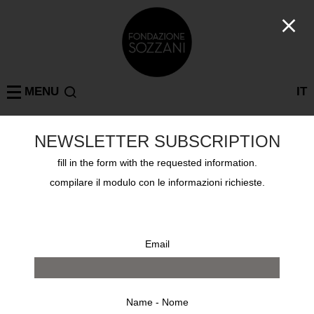
MENU
IT
NEWSLETTER SUBSCRIPTION
Education
MILAN
fill in the form with the requested information.
TRE GIORNI NELLA VITA
5th feb 2020 - 7pm
compilare il modulo con le informazioni richieste.
Email
Name - Nome