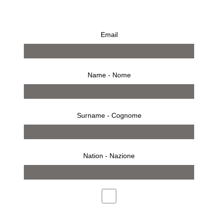
MASAO YAMAMOTO
Kris Ruhs ONE OF
ONE HUNDRED VOL. 2
Email
€
2.000,00
€
3.000,00
Name - Nome
Surname - Cognome
Nation - Nazione
KRIS RUHS ONE OF
MASAO YAMAMOTO A
ONE HUNDRED VOL. 1
BOX OF KU
€
3.000,00
€
2.000,00