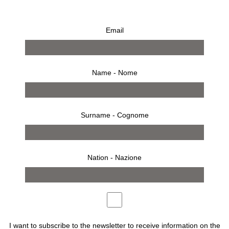
Email
AZZEDINE ALAIA IN THE 21ST
CENTURY
€
180,00
Name - Nome
AZZEDINE ALAIA IN THE 21ST CENTURY
Surname - Cognome
Nation - Nazione
BUY
Description
I want to subscribe to the newsletter to receive information on the