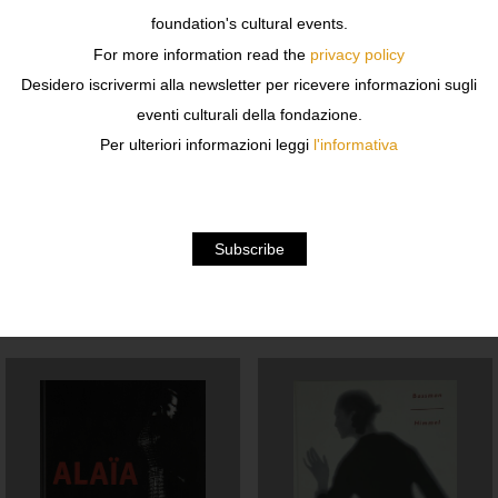
foundation's cultural events.
Author : AA.VV
For more information read the
privacy policy
Desidero iscrivermi alla newsletter per ricevere informazioni sugli
Publisher : Exhibition Intl.
eventi culturali della fondazione.
Language : English
Per ulteriori informazioni leggi
l'informativa
Hardcover
Related products