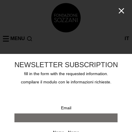
MENU
IT
KRIS RUHS
NEWSLETTER SUBSCRIPTION
MILAN
,
PARIS
: 59 results
fill in the form with the requested information.
compilare il modulo con le informazioni richieste.
Email