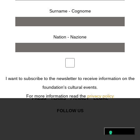
Surname - Cognome
works
exhibition
Nation - Nazione
Previous
Next
FOLLOW US
I want to subscribe to the newsletter to receive information on the
foundation's cultural events.
For more information read the
privacy policy
PRESS
TERMS
PRIVACY
LEGAL
Desidero iscrivermi alla newsletter per ricevere informazioni sugli
FOLLOW US
eventi culturali della fondazione.
Per ulteriori informazioni leggi
l'informativa