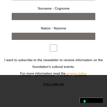
Surname - Cognome
opere
mostra
Nation - Nazione
Previous
Next
FOLLOW US
I want to subscribe to the newsletter to receive information on the
foundation's cultural events.
For more information read the
privacy policy
PRESS
CONDIZIONI
PRIVACY
LEGAL
Desidero iscrivermi alla newsletter per ricevere informazioni sugli
FOLLOW US
eventi culturali della fondazione.
Per ulteriori informazioni leggi
l'informativa