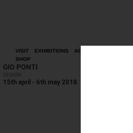
VISIT
EXHIBITIONS
ACTIVITIES
PROJEC
SHOP
GIO PONTI
DESIGN
15th april - 6th may 2018