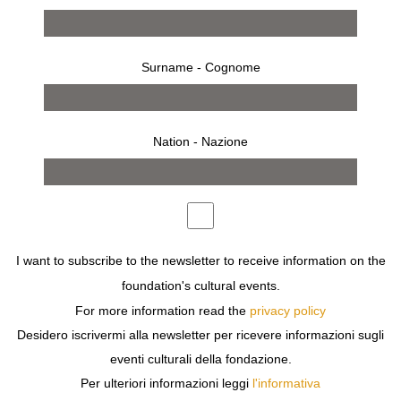
Surname - Cognome
Nation - Nazione
invitation
ON THE OCCASION OF
MILAN FASHION WEEK
,
FONDAZIONE SOZZANI HOSTS
SIMON CRACKER
WHO
PRESENTS
UNA FAVOLA ESTIVA FASTIDIOSA
.
I want to subscribe to the newsletter to receive information on the
FASHION SHOW
foundation's cultural events.
SUNDAY JUNE 21ST AT 10AM
For more information read the
privacy policy
BY INVITATION ONLY
Desidero iscrivermi alla newsletter per ricevere informazioni sugli
eventi culturali della fondazione.
Per ulteriori informazioni leggi
l'informativa