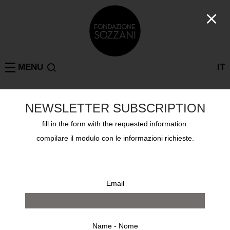
MENU
IT
NEWSLETTER SUBSCRIPTION
Projects
MILAN
UNA FAVOLA ESTIVA FASTIDIOSA – SIMON
fill in the form with the requested information.
CRACKER
compilare il modulo con le informazioni richieste.
Sunday June 21st 2026, via Bovisasca 87
Email
Name - Nome