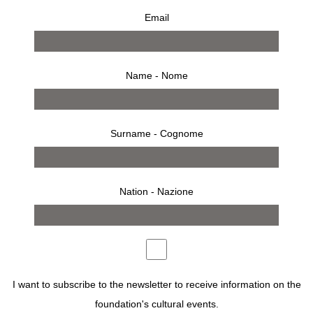
Email
Name - Nome
Surname - Cognome
Nation - Nazione
press release
exhibition
LUISA CIUNI, MARINA SPADAFORA
I want to subscribe to the newsletter to receive information on the
LA RIVOLUZIONE COMINCIA DAL TUO ARMADIO
foundation's cultural events.