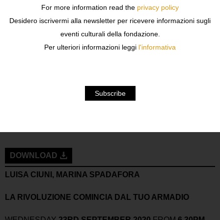
PUBLISHED BY
SOLFERINO EDITORE
For more information read the
privacy policy
Desidero iscrivermi alla newsletter per ricevere informazioni sugli
WEDNESDAY
20TH SEPTEMBER 2020
FROM
6.30 PM
eventi culturali della fondazione.
Per ulteriori informazioni leggi
l'informativa
TALK WITH
LUISA CIUNI
MARINA SPADAFORA
ALAN FRIEDMAN
DOWNLOAD
LUISA CIUNI, MARINA SPADAFORA
LA RIVOLUZIONE COMINCIA DAL TUO ARMADIO
WEDNESDAY
23RD SEPTEMBER 2020
FROM
6.30PM