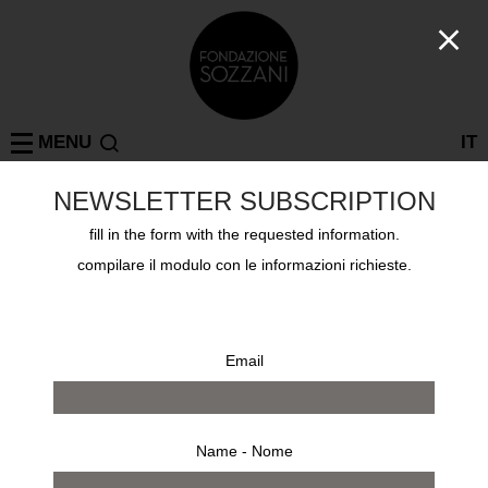
MENU
IT
NEWSLETTER SUBSCRIPTION
fill in the form with the requested information.
Projects
MILAN
LAURA WHITCOMB – DALÌ, THE PARADOX OF
compilare il modulo con le informazioni richieste.
FASHION
Thursday June 21st 2018, Corso Como 10
Email
Name - Nome