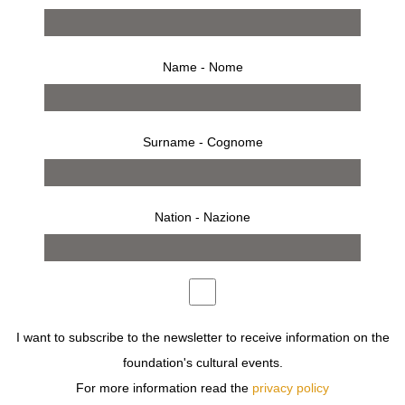
Name - Nome
Surname - Cognome
Nation - Nazione
17 giugno 2010 – 1 agosto 2010
comunicato stampa
opere
bio
allestimento
inaugurazione
invito
I want to subscribe to the newsletter to receive information on the
‘LA MACCHINA FOTOGRAFICA È, GENERALMENTE,
CONSIDERATA INCAPACE DI RIPRENDERE CIÒ CHE È
foundation's cultural events.
INVISIBILE PER L’OCCHIO. E IL FOTOGRAFO CHE LA
For more information read the
privacy policy
DOMINA PUÒ RIPRENDERE CIÒ CHE È CELATO NELLA