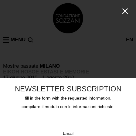
MENU
EN
Mostre passate
MILANO
EIKOH HOSOE ESTASI E MEMORIE
17 giugno 2010 - 1 agosto 2010
NEWSLETTER SUBSCRIPTION
fill in the form with the requested information.
compilare il modulo con le informazioni richieste.
Email