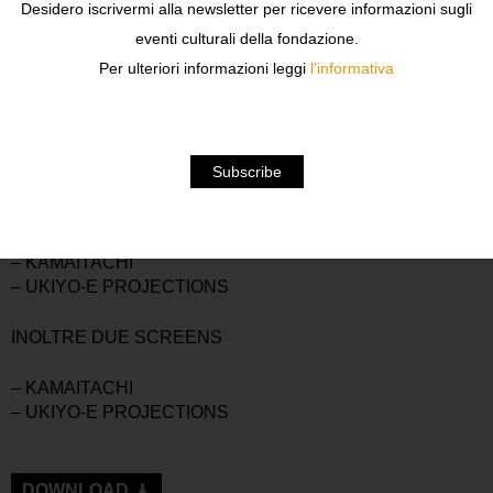
Desidero iscrivermi alla newsletter per ricevere informazioni sugli
SUA MEMORIA.”
eventi culturali della fondazione.
EIKOH HOSOE
Per ulteriori informazioni leggi
l'informativa
IN MOSTRA ALLA GALLERIA CARLA SOZZANI I
PROGETTI:
– KIMONO
– THE BUTTTERFLY DREAMS
– MAN AND WOMAN
– ORDEAL BY ROSES
– KAMAITACHI
– UKIYO-E PROJECTIONS
INOLTRE DUE SCREENS
– KAMAITACHI
– UKIYO-E PROJECTIONS
DOWNLOAD