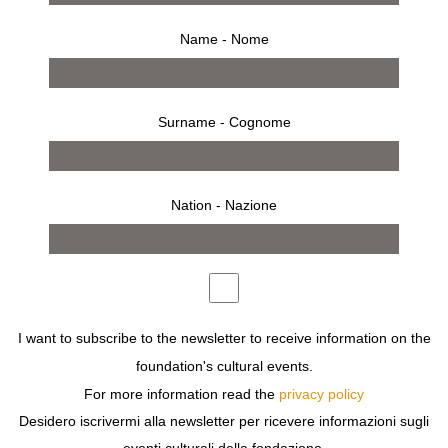
Name - Nome
Surname - Cognome
9 settembre 2010 – 31 ottobre 2010
Nation - Nazione
comunicato stampa
opere
bio
allestimento
inaugurazione
invito
press
COME SI IMMAGINANO I BAMBINI PROTAGONISTI
DELLA FAVOLE E I BAMBINI CHE QUELLE FAVOLE
ASCOLTAVANO? IN UN TEMPO RECENTE, E
SEMBREREBBE PERDUTO IN ANNI ANTICHI, CHE
I want to subscribe to the newsletter to receive information on the
ORAMAI LE FAVOLE NON SI RACCONTANO E NON SI
foundation's cultural events.
LEGGONO PIÙ.
LA TELEVISIONE, DVD CON MIGLIAIA DI CARTONI
For more information read the
privacy policy
ANIMATI HANNO SOSTITUITO LE LETTURE, È L’EPOCA
Desidero iscrivermi alla newsletter per ricevere informazioni sugli
DEL SISTEMA VISUALE E VA BENE. IL NOSTRO MONDO