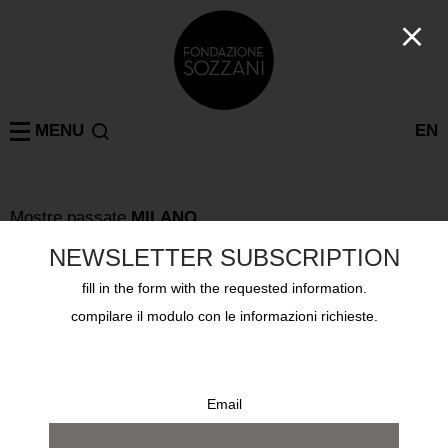
MENU
EN
Mostre passate
MILANO
LORETTA LUX PHOTOGRAPHS
NEWSLETTER SUBSCRIPTION
9 settembre 2010 - 31 ottobre 2010
fill in the form with the requested information.
compilare il modulo con le informazioni richieste.
Email