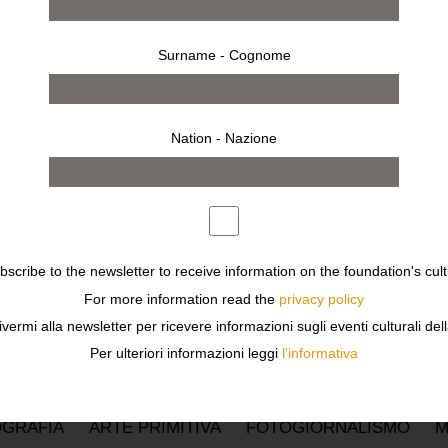
Surname - Cognome
O
P
Q
R
S
T
U
V
W
X
Y
Z
Nation - Nazione
19
2018
2017
2016
2015
2014
2013
2012
97
1996
1995
1994
1993
1992
1991
1990
ubscribe to the newsletter to receive information on the foundation's cult
For more information read the
privacy policy
ivermi alla newsletter per ricevere informazioni sugli eventi culturali del
Per ulteriori informazioni leggi
l'informativa
GRAFIA
ARTE PRIMITIVA
FOTOGIORNALISMO
M