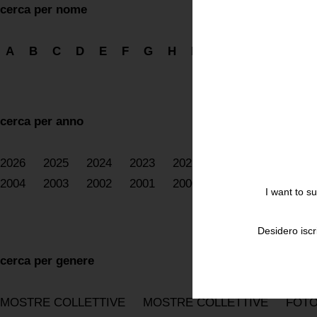
cerca per nome
A
B
C
D
E
F
G
H
I
J
K
L
M
N
cerca per anno
2026
2025
2024
2023
2022
2021
2020
20
2004
2003
2002
2001
2000
1999
1998
19
I want to s
Desidero iscr
cerca per genere
MOSTRE COLLETTIVE
MOSTRE COLLETTIVE
FOTO