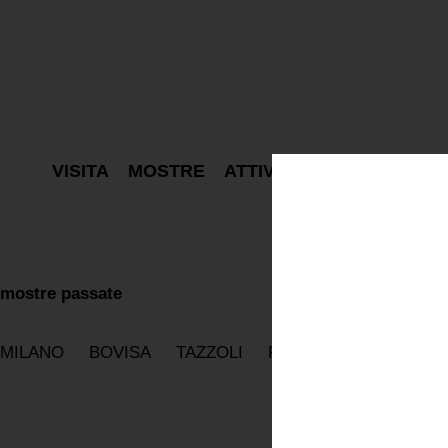
VISITA
MOSTRE
ATTIVITÀ
PROGETTI
E
mostre passate
MILANO
BOVISA
TAZZOLI
PARIGI
ON TOUR