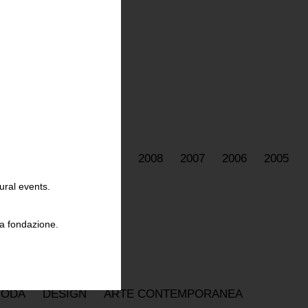
2011
2010
2009
2008
2007
2006
2005
ural events.
la fondazione.
ODA
DESIGN
ARTE CONTEMPORANEA