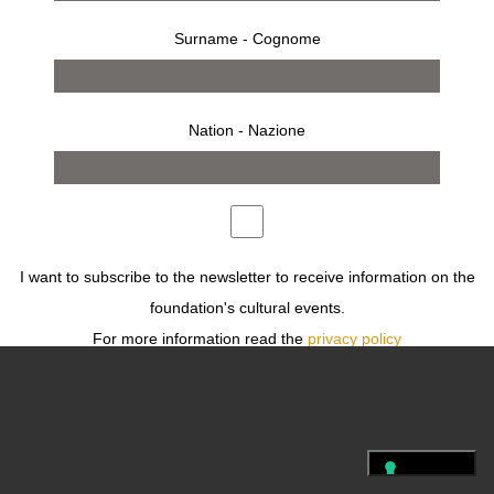
PRESS
CONDIZIONI
PRIVACY
LEGAL
Surname - Cognome
FOLLOW US
Nation - Nazione
I want to subscribe to the newsletter to receive information on the
foundation's cultural events.
For more information read the
privacy policy
Desidero iscrivermi alla newsletter per ricevere informazioni sugli
eventi culturali della fondazione.
Per ulteriori informazioni leggi
l'informativa