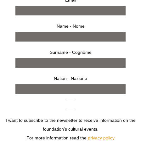
visite guidate
Name - Nome
Surname - Cognome
Nation - Nazione
I want to subscribe to the newsletter to receive information on the
foundation's cultural events.
GIORNI E ORARI DI APERTURA
For more information read the
privacy policy