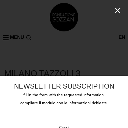
MENU
EN
MILANO TAZZOLI 3
NEWSLETTER SUBSCRIPTION
fill in the form with the requested information.
con
tatti
brochure
compilare il modulo con le informazioni richieste.
planimetria
privatizzazione
Email