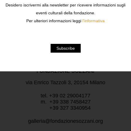
Desidero iscrivermi alla newsletter per ricevere informazioni sugli
dal lunedì al venerdì
su appuntamento
eventi culturali della fondazione.
Per ulteriori informazioni leggi
l'informativa
aperto sabato e domenica
dalle 11:00 alle 19:30
FONDAZIONE SOZZANI
via Enrico Tazzoli 3, 20154 Milano
tel. +39 02 29004177
m. +39 338 7458427
+39 327 3340954
galleria@fondazionesozzani.org