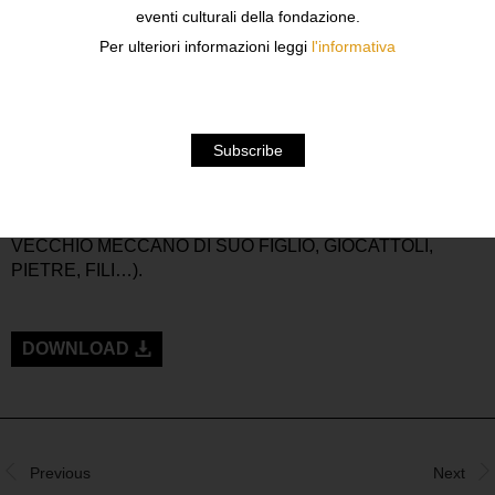
DIVENTA INASPETTATAMENTE UN ARTISTA DI FAMA
eventi culturali della fondazione.
INTERNAZIONALE.
Per ulteriori informazioni leggi
l'informativa
DOPO CIRCA TRE ANNI DI TENTATIVI, DURANTE UN
WORKSHOP A ARLES (SEDE DEI RENCONTRES) CON
IL FOTOGRAFO SURREALISTA ARNAUD CLAAS,
GARCIN HA UN’ILLUMINAZIONE: DECIDE DI CREARE
UN PERSONAGGIO DA INSERIRE IN SITUAZIONI
METAFORICHE OGNI VOLTA DIVERSE E REALIZZATE
GRAZIE A SEMPLICI MINIATURE FATTE IN CASA CON
MATERIALE DI RECUPERO (SABBIA, PARTI DEL
VECCHIO MECCANO DI SUO FIGLIO, GIOCATTOLI,
PIETRE, FILI…).
DOWNLOAD
Previous
Next