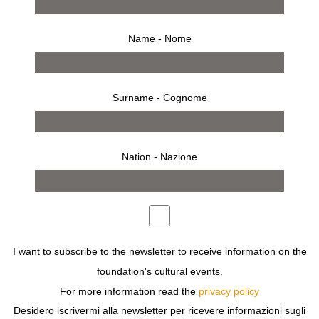
Name - Nome
Surname - Cognome
Nation - Nazione
8 settembre 2007 – 28 ottobre 2007
comunicato stampa
opere
bio
allestimento
invito
I want to subscribe to the newsletter to receive information on the
foundation's cultural events.
GILBERT GARCIN, TRANQUILLO E DISCRETO
SETTANTENNE MARSIGLIESE, INIZIA A FOTOGRAFARE
For more information read the
privacy policy
UNA VOLTA IN PENSIONE E, IN POCHISSIMI ANNI,
Desidero iscrivermi alla newsletter per ricevere informazioni sugli