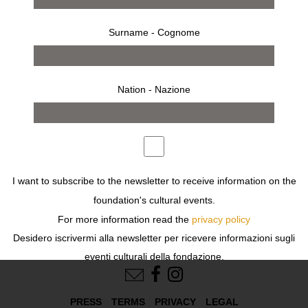
Surname - Cognome
Nation - Nazione
installation
opening
exhibition
I want to subscribe to the newsletter to receive information on the
Previous
Next
foundation's cultural events.
For more information read the
privacy policy
Desidero iscrivermi alla newsletter per ricevere informazioni sugli
FOLLOW US
eventi culturali della fondazione.
Per ulteriori informazioni leggi
l'informativa
PRESS
TERMS
PRIVACY
LEGAL