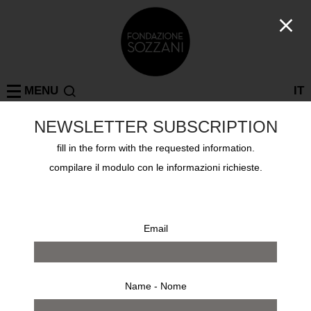
MENU
IT
NEWSLETTER SUBSCRIPTION
fill in the form with the requested information.
Past exhibitions
ON TOUR
SEOUL
MEMPHIS
compilare il modulo con le informazioni richieste.
March 26th 2016 - May 1st 2016
Email
Name - Nome