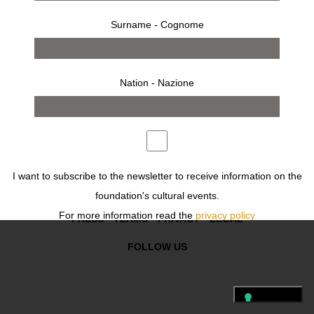
Surname - Cognome
works
exhibition
Nation - Nazione
Previous
Next
FOLLOW US
I want to subscribe to the newsletter to receive information on the
foundation's cultural events.
For more information read the
privacy policy
PRESS
TERMS
PRIVACY
LEGAL
Desidero iscrivermi alla newsletter per ricevere informazioni sugli
FOLLOW US
eventi culturali della fondazione.
Per ulteriori informazioni leggi
l'informativa