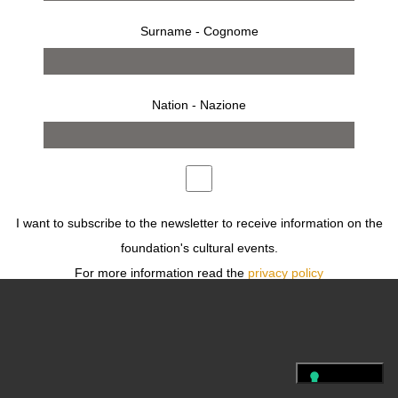
Surname - Cognome
FOLLOW US
Nation - Nazione
PRESS
TERMS
PRIVACY
LEGAL
FOLLOW US
I want to subscribe to the newsletter to receive information on the
foundation's cultural events.
For more information read the
privacy policy
Desidero iscrivermi alla newsletter per ricevere informazioni sugli
eventi culturali della fondazione.
Per ulteriori informazioni leggi
l'informativa