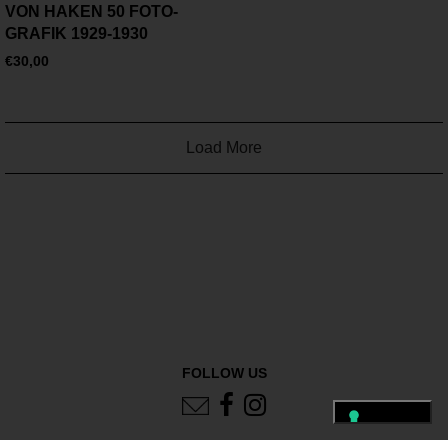
VON HAKEN 50 FOTO-
GRAFIK 1929-1930
€
30,00
Load More
FOLLOW US
PRESS
TERMS
PRIVACY
LEGAL