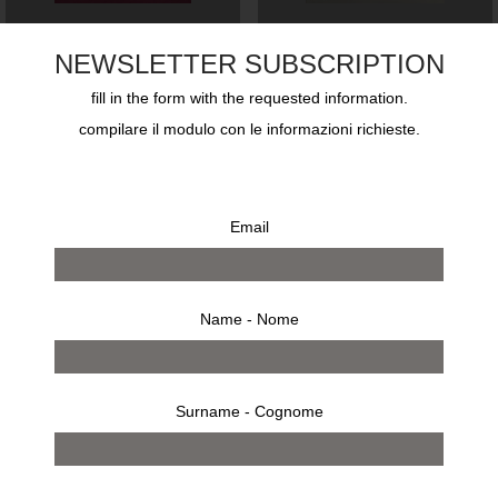
UNEXPECTED PUCCI
THE GOUDE TOUCH
NEWSLETTER SUBSCRIPTION
€
90,00
€
60,00
fill in the form with the requested information.
compilare il modulo con le informazioni richieste.
Email
Name - Nome
THE DIOR SESSIONS
TATI COLLECTION
(ENG)
Surname - Cognome
€
125,00
€
50,00