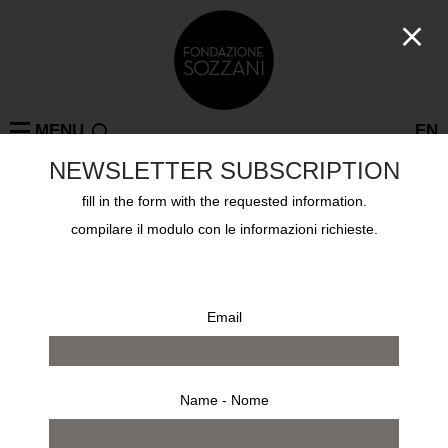
MENU
EN
NEWSLETTER SUBSCRIPTION
fill in the form with the requested information.
Mostre passate
ON TOUR
BEIJING
compilare il modulo con le informazioni richieste.
ALFA CASTALDI PHOTOGRAPHY
9 gennaio 2015 - 29 marzo 2015
Email
Name - Nome