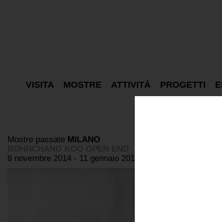
VISITA
MOSTRE
ATTIVITÀ
PROGETTI
E
Mostre passate
MILANO
BOHNCHANG KOO OPEN END
8 novembre 2014 - 11 gennaio 2015