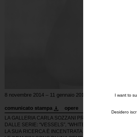
8 novembre 2014 – 11 gennaio 2015
I want to s
comunicato stampa
opere
bio
invito
pres
Desidero iscr
LA GALLERIA CARLA SOZZANI PRESENTA PER LA PRI
DALLE SERIE: “VESSELS”, “WHITE”, “PORTRAITS OF T
LA SUA RICERCA È INCENTRATA SULLA PROVVISORIET