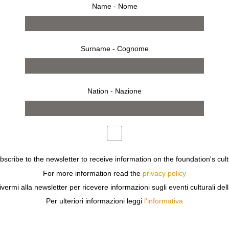
Name - Nome
Surname - Cognome
Nation - Nazione
ubscribe to the newsletter to receive information on the foundation's cult
For more information read the
privacy policy
s
ivermi alla newsletter per ricevere informazioni sugli eventi culturali del
MA VOLTA IN ITALIA UN’ANTOLOGICA DEL FOTOGRAFO C
Per ulteriori informazioni leggi
l'informativa
IME”, “RIVERRUN” E “EVERYDAY TREASURES”.
À, SUL PASSAGGIO DEL TEMPO, SULLA SCOMPARSA E S