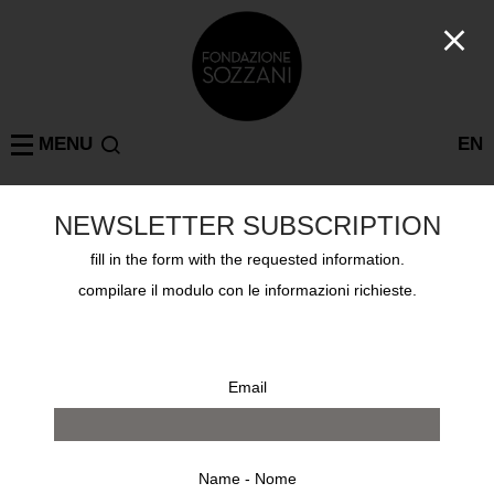
MENU
EN
NEWSLETTER SUBSCRIPTION
Mostre passate
SEOUL
fill in the form with the requested information.
TONY VIRAMONTES BOLD, BEAUTIFUL AND
DAMNED
compilare il modulo con le informazioni richieste.
26 marzo 2014 - 30 aprile 2014
Email
Name - Nome