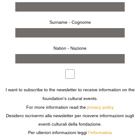
Surname - Cognome
Nation - Nazione
22 marzo 2011 – 8 maggio 2011
I want to subscribe to the newsletter to receive information on the
comunicato stampa
opere
bio
foundation's cultural events.
allestimento
inaugurazione
For more information read the
privacy policy
Desidero iscrivermi alla newsletter per ricevere informazioni sugli
eventi culturali della fondazione.
Per ulteriori informazioni leggi
l'informativa
Previous
Next