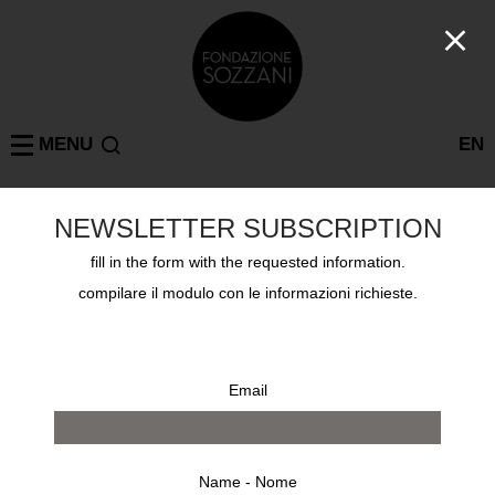
MENU
EN
NEWSLETTER SUBSCRIPTION
Mostre passate
SEOUL
PAOLO ROVERSI PHOTOGRAPHS
fill in the form with the requested information.
22 marzo 2011 - 8 maggio 2011
compilare il modulo con le informazioni richieste.
Email
Name - Nome