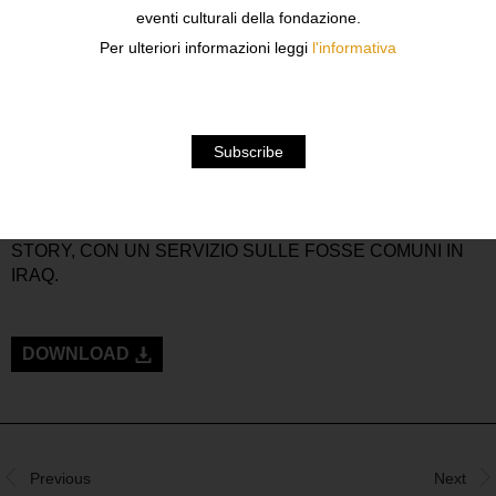
JEAN-MARC BOUJU (VINCITORE DEL PREMIO
eventi culturali della fondazione.
PULIZER, NEL 1994 E NEL 1996), DELL’AGENZIA
Per ulteriori informazioni leggi
l'informativa
ASSOCIATED PRESS.
LA FOTO È STATA SCATTATA IL 31 MARZO 2003 IN UN
CAMPO DI RACCOLTA DI PRIGIONIERI DI GUERRA
VICINO A NAJAF, IN IRAQ, E MOSTRA UN PRIGIONIERO
IRACHENO NELL’ATTO DI CONFORTARE IL FIGLIO DI
QUATTRO ANNI.
UN SOLO ITALIANO PREMIATO IN QUESTA EDIZIONE:
DARIO MITIDIERI, NELLA CATEGORIA GENERAL NEWS
STORY, CON UN SERVIZIO SULLE FOSSE COMUNI IN
IRAQ.
DOWNLOAD
Previous
Next