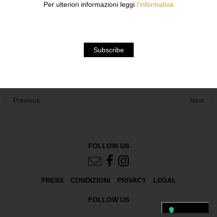
DOCUMENTARIO IN LINGUA ORIGINALE CON
Per ulteriori informazioni leggi
l'informativa
SOTTOTITOLI IN ITALIANO.
DOWNLOAD
Previous
Next
FOLLOW US
PRESS
CONDIZIONI
PRIVACY
LEGAL
FOLLOW US