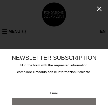
MENU
EN
Progetti
MILANO
NEWSLETTER SUBSCRIPTION
PACO RABANNE – UNA VITA FUORI DAGLI SCHEMI
Giovedì 30 gennaio 2025 dalle 17:30, via Bovisasca 87
fill in the form with the requested information.
compilare il modulo con le informazioni richieste.
Email