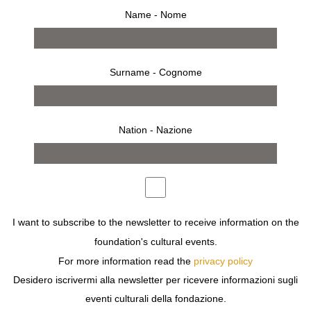
Name - Nome
Surname - Cognome
comunicato stampa
invito
Nation - Nazione
FONDAZIONE SOZZANI IN COLLABORAZIONE CON LA
CASA DI PRODUZIONE
PANDORGA COMUNICACIÓN
PRESENTA IN ANTEPRIMA
PACO RABANNE. UNA VITA
FUORI DAGLI SCHEMI
. IL DOCUMENTARIO DIRETTO DA
PEPA RAMOS
RACCONTA LA VITA DELLO STILISTA
SPAGNOLO CON INTERVISTE ESCLUSIVE A
JEAN
I want to subscribe to the newsletter to receive information on the
PAUL GAULTIER
,
ROSEMARY RODRIGUEZ
E
CARLA
foundation's cultural events.
SOZZANI
.
For more information read the
privacy policy
Desidero iscrivermi alla newsletter per ricevere informazioni sugli
PROIEZIONE
GIOVEDÌ 30 GENNAIO DALLE 17:30
eventi culturali della fondazione.