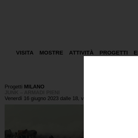
VISITA
MOSTRE
ATTIVITÀ
PROGETTI
E
Progetti
MILANO
JUNK – ARMADI PIENI
Venerdì 16 giugno 2023 dalle 18, via Tazzoli 3