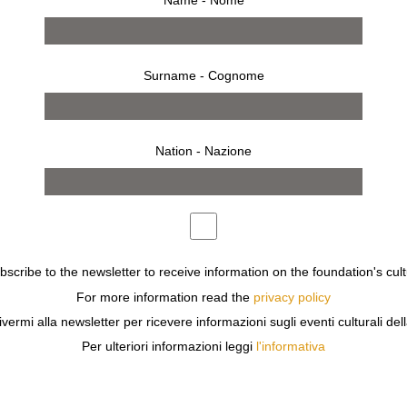
Name - Nome
Surname - Cognome
Nation - Nazione
invito
AZIONE SOZZANI PRESENTA
JUNK – ARMADI PIENI
, UN V
A DOCU-SERIE È CO-PRODOTTA DA
WILL MEDIA
E
SKY
, E
ubscribe to the newsletter to receive information on the foundation's cult
ELLE PERSONE E DEGLI ECOSISTEMI CHE NE SUBISCONO
For more information read the
privacy policy
ivermi alla newsletter per ricevere informazioni sugli eventi culturali del
Per ulteriori informazioni leggi
l'informativa