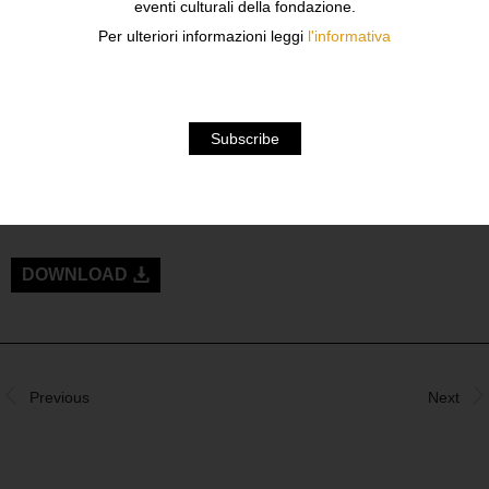
eventi culturali della fondazione.
Per ulteriori informazioni leggi
l'informativa
INTERVENGONO
LUCREZIA DE DOMIZIO DURINI
PIERPARIDE TEDESCHI
MARTA GALLI
DOWNLOAD
Previous
Next