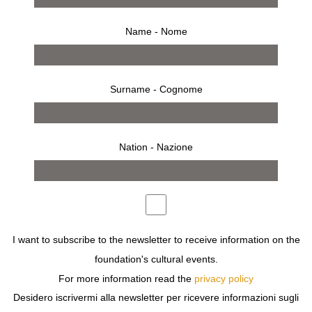
Name - Nome
Surname - Cognome
comunicato stampa
mostra
LUCREZIA DE DOMIZIO DURINI
Nation - Nazione
JOSEPH BEUYS. DAL PENSIERO ALLA PAROLA,
DALLA FORMA ALLA MATERIA, DALL’AZIONE
ALL’OPERA, ATTRAVERSO LE IMMAGINI
DELL’ARCHIVIO STORICO DI BUBY DURINI
I want to subscribe to the newsletter to receive information on the
PUBBLICATO DA
IL QUADRANTE
foundation's cultural events.
MERCOLEDÌ
20 NOVEMBRE 2019
DALLE
19.00
For more information read the
privacy policy
Desidero iscrivermi alla newsletter per ricevere informazioni sugli
PRESSO
LIBRERIA FONDAZIONE SOZZANI