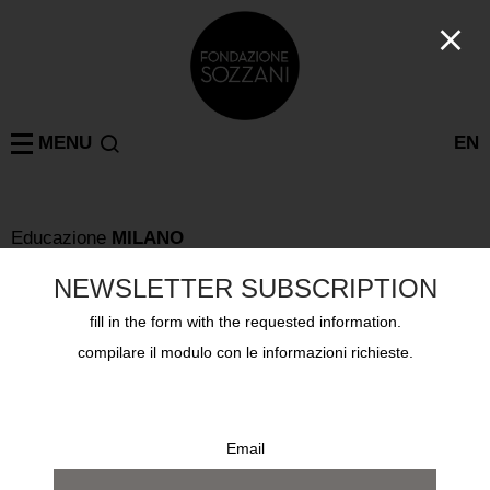
MENU
EN
Educazione
MILANO
JOSEPH BEUYS. DAL PENSIERO ALLA PAROLA,
DALLA FORMA ALLA MATERIA, DALL’AZIONE
NEWSLETTER SUBSCRIPTION
ALL’OPERA, ATTRAVERSO LE IMMAGINI
DELL’ARCHIVIO STORICO DI BUBY DURINI
fill in the form with the requested information.
20 nov 2019 - 19.00
compilare il modulo con le informazioni richieste.
Email