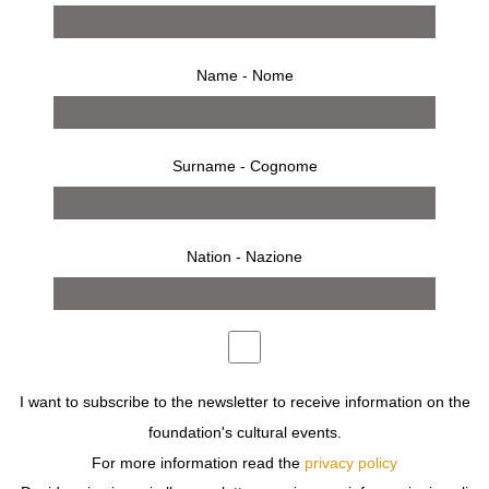
Name - Nome
Surname - Cognome
Nation - Nazione
comunicato stampa
invito
FONDAZIONE SOZZANI OSPITA
ELIO GRAZIOLI
CHE
PRESENTA
INFRASOTTILE: L’ARTE
I want to subscribe to the newsletter to receive information on the
CONTEMPORANEA AI LIMITI
SAGGIO PUBBLICATO DA
POSTMEDIA BOOKS
.
foundation's cultural events.
MA COSA VUOL DIRE “INFRASOTTILE”? È UN
For more information read the
privacy policy
CONCETTO CHE SEMBRA INDICARE QUEI FENOMENI