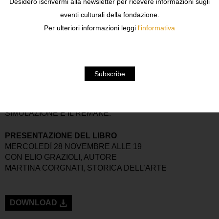
Desidero iscrivermi alla newsletter per ricevere informazioni sugli
AI LIMITI DELLA PERCEZIONE CHE MOSTRANO IL
eventi culturali della fondazione.
PASSAGGIO DA UNO STATO A UN ALTRO E CHE
L’AUTORE USA COME BUSSOLA PER ORIENTARE IL
Per ulteriori informazioni leggi
l'informativa
LETTORE ATTRAVERSO ALCUNE DELLE PRINCIPALI
MANIFESTAZIONI ARTISTICHE DEGLI ULTIMI DECENNI,
SELEZIONANDO ARTISTI IN GRADO “DI VEDERE E DI
MOSTRARE DIVERSAMENTE LA REALTÀ”. PER FARLO
INDIVIDUA DELLE SOTTOCATEGORIE
COMPARTIMENTALI, TRA CUI LA RIPETIZIONE, LA
SERIE, LA COPIA, LA TAUTOLOGIA, LA CITAZIONE, LA
SIMULAZIONE E IL REMAKE.
PRESENTAZIONE DEL LIBRO
MERCOLEDÌ 28 NOVEMBRE ALLE 19
CON ELIO GRAZIOLI, AUTORE
MARTINA CORGNATI, STORICA DELL’ARTE
DOWNLOAD