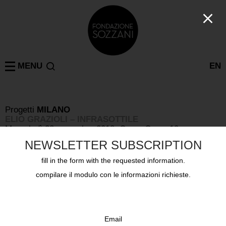
MENU
EN
Progetti
MILANO
ELIO GRAZIOLI – INFRASOTTILE
Mercoledì 28 novembre 2018, Corso Como 10
NEWSLETTER SUBSCRIPTION
fill in the form with the requested information.
compilare il modulo con le informazioni richieste.
Email