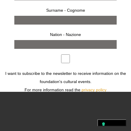
Surname - Cognome
FOLLOW US
Nation - Nazione
PRESS
TERMS
PRIVACY
LEGAL
FOLLOW US
I want to subscribe to the newsletter to receive information on the
foundation's cultural events.
For more information read the
privacy policy
Desidero iscrivermi alla newsletter per ricevere informazioni sugli
eventi culturali della fondazione.
Per ulteriori informazioni leggi
l'informativa