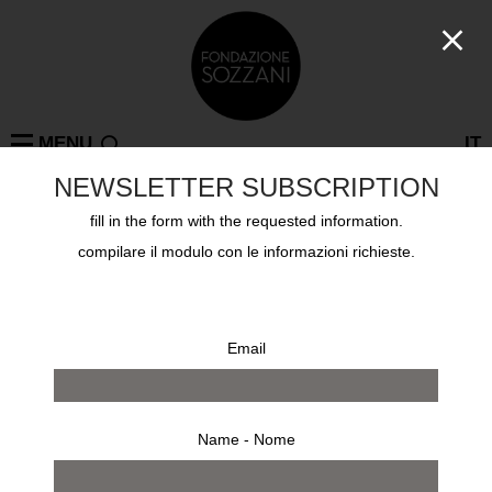
MENU
IT
NEWSLETTER SUBSCRIPTION
fill in the form with the requested information.
CLARENCE H. WHITE
MILAN, TAZZOLI, BOVISA, PARIS, ON TOUR, LA
compilare il modulo con le informazioni richieste.
SPEZIA, COPENAGHEN, RIO DE JANEIRO, RIO DE
JANEIRO, LISBON, COMO, BEIJING, BERLIN, LE
LOCLE, NAPLES, NEW YORK, PARMA, SEOUL,
SHANGHAI
: 0 results
Email
Name - Nome