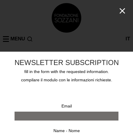
MENU
IT
NEWSLETTER SUBSCRIPTION
DEBORAH TURBEVILLE
MILAN
: 2 results
fill in the form with the requested information.
compilare il modulo con le informazioni richieste.
Email
Name - Nome