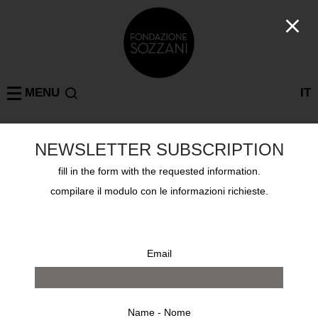
MENU
IT
NEWSLETTER SUBSCRIPTION
EDWARD STEICHEN
MILAN
: 1 results
fill in the form with the requested information.
compilare il modulo con le informazioni richieste.
Email
Name - Nome