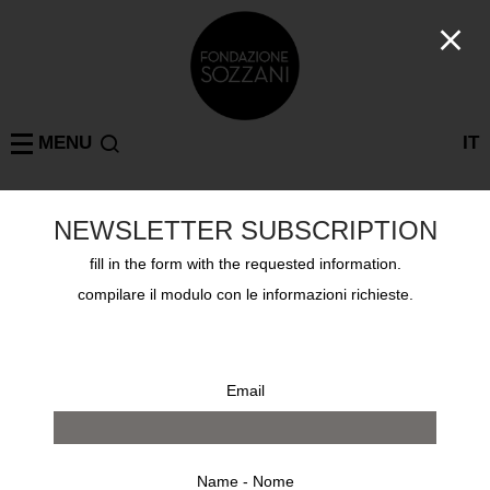
MENU
IT
NEWSLETTER SUBSCRIPTION
DAVID SEIDNER
MILAN
: 1 results
fill in the form with the requested information.
compilare il modulo con le informazioni richieste.
Email
Name - Nome