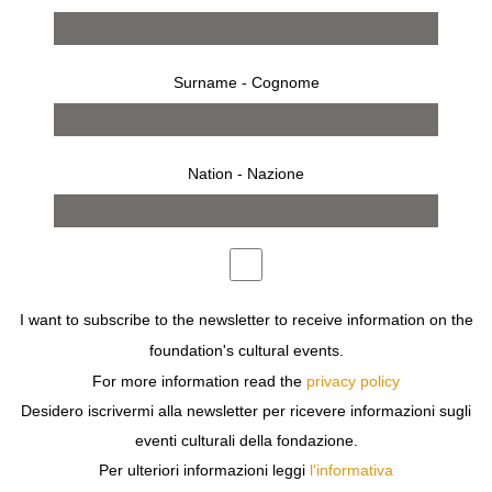
Surname - Cognome
Nation - Nazione
from 26 january 2012 to 26 january 2012
MILAN
I want to subscribe to the newsletter to receive information on the
ALDO ROSSI
foundation's cultural events.
L’ARCHITETTURA DELLA CITTÀ
For more information read the
privacy policy
Desidero iscrivermi alla newsletter per ricevere informazioni sugli
eventi culturali della fondazione.
Per ulteriori informazioni leggi
l'informativa