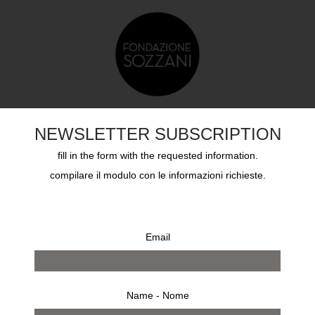
TS
EDUCATION
SOZZANI AWARD
ARCHIVES
NEWSLETTER SUBSCRIPTION
fill in the form with the requested information.
compilare il modulo con le informazioni richieste.
ZIA, COPENAGHEN, RIO DE JANEIRO, RIO DE JANEIRO,
0 results
Email
Name - Nome