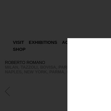
VISIT
EXHIBITIONS
ACTIVITIES
PROJEC
SHOP
ROBERTO ROMANO
MILAN, TAZZOLI, BOVISA, PARIS, ON TOUR, LA SPE
NAPLES, NEW YORK, PARMA, SEOUL, SHANGHAI
: 