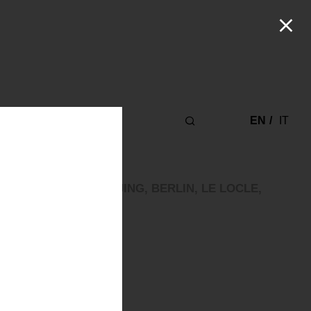
ABOUT
EN
IT
 LISBON, COMO, BEIJING, BERLIN, LE LOCLE,