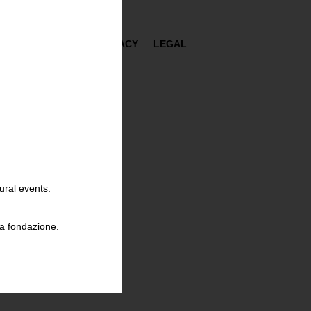
PRESS
TERMS
PRIVACY
LEGAL
ural events.
la fondazione.