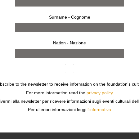
Surname - Cognome
Nation - Nazione
ubscribe to the newsletter to receive information on the foundation's cult
from 7 april 2019 to 5 may 2019
MILAN
For more information read the
privacy policy
UMBERTO RIVA
ivermi alla newsletter per ricevere informazioni sugli eventi culturali del
ARCHITETTO DESIGNER
Per ulteriori informazioni leggi
l'informativa