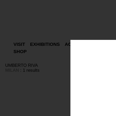
VISIT
EXHIBITIONS
ACTIVITIES
PROJEC
SHOP
UMBERTO RIVA
MILAN
: 1 results