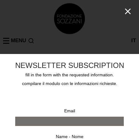
MENU
IT
NEWSLETTER SUBSCRIPTION
ALEX PRAGER
MILAN
: 1 results
fill in the form with the requested information.
compilare il modulo con le informazioni richieste.
Email
Name - Nome