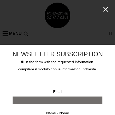
MENU
IT
NEWSLETTER SUBSCRIPTION
SHEILA METZNER
MILAN
: 2 results
fill in the form with the requested information.
compilare il modulo con le informazioni richieste.
Email
Name - Nome