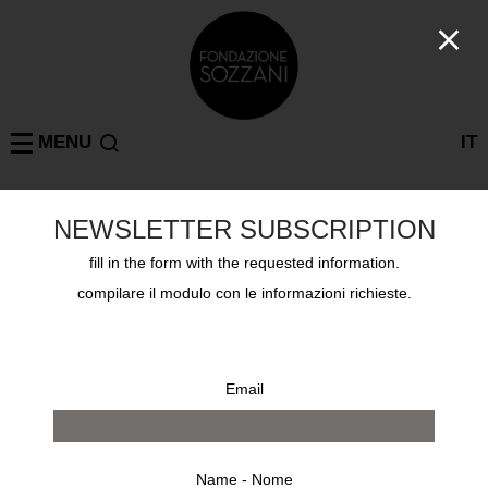
MENU
IT
NEWSLETTER SUBSCRIPTION
ANDRÉ KERTÉSZ
MILAN
: 1 results
fill in the form with the requested information.
compilare il modulo con le informazioni richieste.
Email
Name - Nome