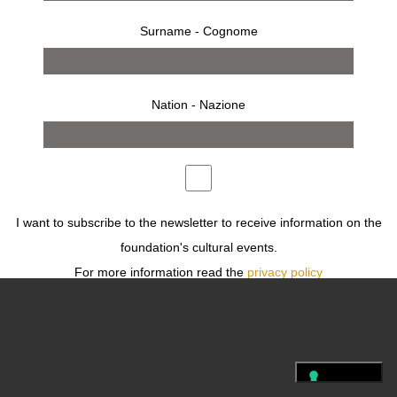
Surname - Cognome
FOLLOW US
Nation - Nazione
PRESS
TERMS
PRIVACY
LEGAL
FOLLOW US
I want to subscribe to the newsletter to receive information on the
foundation's cultural events.
For more information read the
privacy policy
Desidero iscrivermi alla newsletter per ricevere informazioni sugli
eventi culturali della fondazione.
Per ulteriori informazioni leggi
l'informativa