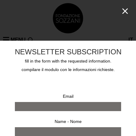
MENU
IT
NEWSLETTER SUBSCRIPTION
fill in the form with the requested information.
ALFRED EISENSTAED
MILAN, TAZZOLI, BOVISA, PARIS, ON TOUR, LA
compilare il modulo con le informazioni richieste.
SPEZIA, COPENAGHEN, RIO DE JANEIRO, RIO DE
JANEIRO, LISBON, COMO, BEIJING, BERLIN, LE
LOCLE, NAPLES, NEW YORK, PARMA, SEOUL,
SHANGHAI
: 0 results
Email
Name - Nome