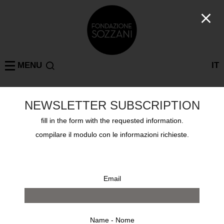
MENU
IT
NEWSLETTER SUBSCRIPTION
TODD BRACHER
MILAN
: 1 results
fill in the form with the requested information.
compilare il modulo con le informazioni richieste.
Email
Name - Nome