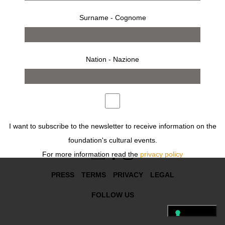
Surname - Cognome
works
Nation - Nazione
Previous
Next
I want to subscribe to the newsletter to receive information on the
FOLLOW US
foundation's cultural events.
For more information read the
privacy policy
Desidero iscrivermi alla newsletter per ricevere informazioni sugli
PRESS
TERMS
PRIVACY
LEGAL
eventi culturali della fondazione.
FOLLOW US
Per ulteriori informazioni leggi
l'informativa