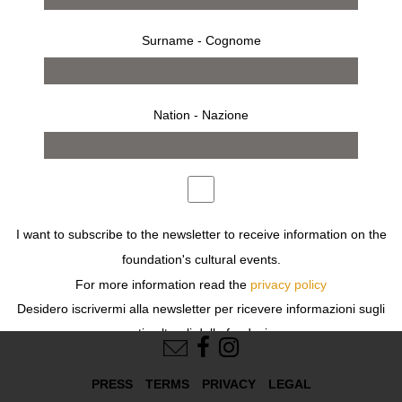
Surname - Cognome
Nation - Nazione
works
exhibition
I want to subscribe to the newsletter to receive information on the
Previous
Next
foundation's cultural events.
For more information read the
privacy policy
Desidero iscrivermi alla newsletter per ricevere informazioni sugli
FOLLOW US
eventi culturali della fondazione.
Per ulteriori informazioni leggi
l'informativa
PRESS
TERMS
PRIVACY
LEGAL