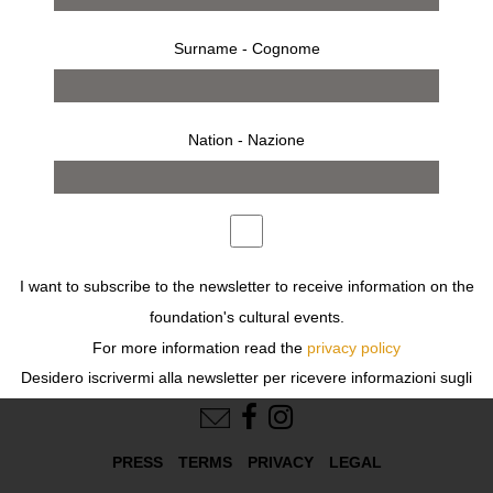
Surname - Cognome
Nation - Nazione
works
exhibition
Previous
Next
I want to subscribe to the newsletter to receive information on the
foundation's cultural events.
For more information read the
privacy policy
Desidero iscrivermi alla newsletter per ricevere informazioni sugli
FOLLOW US
eventi culturali della fondazione.
Per ulteriori informazioni leggi
l'informativa
PRESS
TERMS
PRIVACY
LEGAL